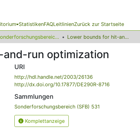
itorium
Statistiken
FAQ
Leitlinien
Zurück zur Startseite
Sonderforschungsbereich (SFB) 531
Lower bounds for hit-and-run optimization
-and-run optimization
URI
http://hdl.handle.net/2003/26136
http://dx.doi.org/10.17877/DE290R-8716
Sammlungen
Sonderforschungsbereich (SFB) 531
Komplettanzeige