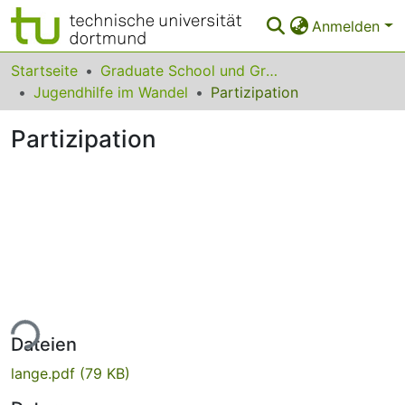
Anmelden
Bereiche & Sammlungen
Startseite
Graduate School und Graduiertenkollegs
Jugendhilfe im Wandel
Partizipation
Das gesamte Repositorium
Partizipation
Statistiken
FAQ
Leitlinien
Zurück zur Startseite
ade...
Dateien
lange.pdf
(79 KB)