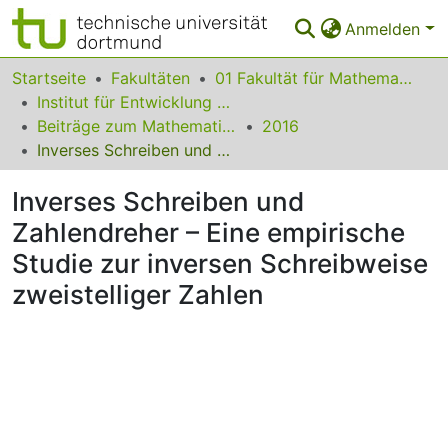
Anmelden
Bereiche & Sammlungen
Startseite
Fakultäten
01 Fakultät für Mathematik
Institut für Entwicklung und Erforschung des Mathematikunterrichts
Das gesamte Repositorium
Beiträge zum Mathematikunterricht
2016
Inverses Schreiben und Zahlendreher – Eine empirische Studie zur inversen Schreibweise zweistelliger Zahlen
Statistiken
Inverses Schreiben und
FAQ
Zahlendreher – Eine empirische
Leitlinien
Studie zur inversen Schreibweise
Zurück zur Startseite
zweistelliger Zahlen