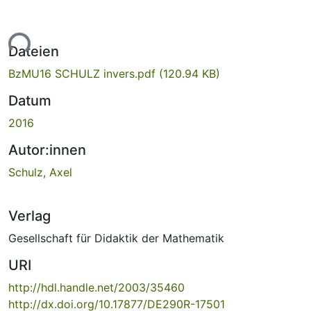
Lade...
Dateien
BzMU16 SCHULZ invers.pdf
(120.94 KB)
Datum
2016
Autor:innen
Schulz, Axel
Verlag
Gesellschaft für Didaktik der Mathematik
URI
http://hdl.handle.net/2003/35460
http://dx.doi.org/10.17877/DE290R-17501