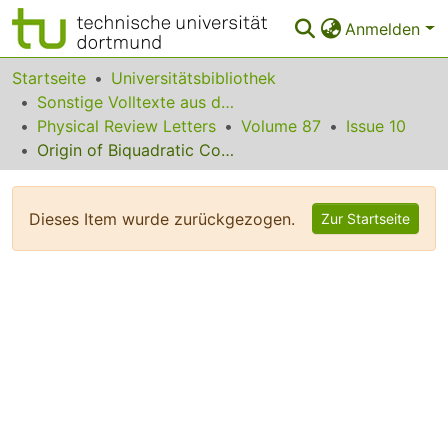
Anmelden
Bereiche & Sammlungen
Startseite
Universitätsbibliothek
Sonstige Volltexte aus dem Bibliotheksangebot
Das gesamte Repositorium
Physical Review Letters
Volume 87
Issue 10
Origin of Biquadratic Coupling in Fe/Cr(100) Superlattices
Statistiken
FAQ
Dieses Item wurde zurückgezogen.
Zur Startseite
Leitlinien
Zurück zur Startseite