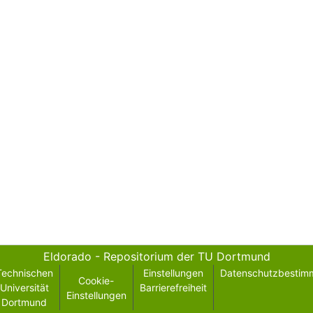
Eldorado - Repositorium der TU Dortmund
Technischen
Einstellungen
Datenschutzbestim
Cookie-
Universität
Barrierefreiheit
Einstellungen
Dortmund