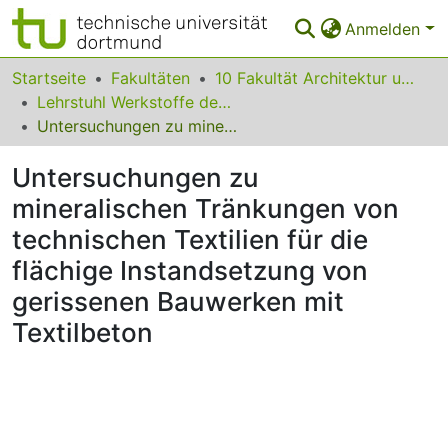
Anmelden
Bereiche & Sammlungen
Startseite
Fakultäten
10 Fakultät Architektur und Bauingenieurwesen
Lehrstuhl Werkstoffe des Bauwesens
Das gesamte Repositorium
Untersuchungen zu mineralischen Tränkungen von technischen Textilien für die flächige Instandsetzung von gerissenen Bauwerken mit Textilbeton
Statistiken
Untersuchungen zu
FAQ
mineralischen Tränkungen von
technischen Textilien für die
Leitlinien
flächige Instandsetzung von
Zurück zur Startseite
gerissenen Bauwerken mit
Textilbeton