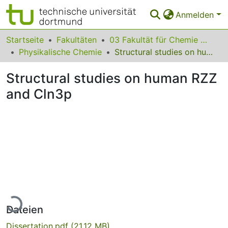
Anmelden
Bereiche & Sammlungen
Startseite
Fakultäten
03 Fakultät für Chemie und Chemische Biologie
Physikalische Chemie
Structural studies on human RZZ and Cln3p
Das gesamte Repositorium
Structural studies on human RZZ
Statistiken
and Cln3p
FAQ
Leitlinien
Zurück zur Startseite
Lade...
Dateien
Dissertation.pdf
(21.12 MB)