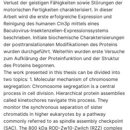
Verlust der geistigen Fähigkeiten sowie Störungen der
motorischen Fertigkeiten charakterisiert. In dieser
Arbeit wird die erste erfolgreiche Expression und
Reinigung des humanen Cln3p mittels eines
Baculovirus-Insektenzellen-Expressionssystems
beschrieben. Initiale biochemische Charakterisierungen
der posttranslationalen Modifikationen des Proteins
wurden durchgeführt. Weiterhin wurden erste Versuche
zum Aufklärung der Proteinfunktion und der Struktur
des Proteins begonnen.
The work presented in this thesis can be divided into
two topics: 1. Molecular mechanism of chromosome
segregation: Chromosome segregation is a central
process in cell division. Hierarchical protein assemblies
called kinetochores navigate this process. They
monitor the synchronous separation of sister
chromatids in higher eukaryotes by a pathway
commonly referred to as spindle assembly checkpoint
(SAC). The 800 kDa ROD-Zw10-Zwilch (RZZ) complex