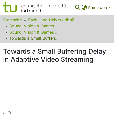
Anmelden
Bereiche & Sammlungen
Startseite
Fach- und Universitätsübergreifendes
Sound, Vision & Games
Das gesamte Repositorium
Sound, Vision & Games 2015
Towards a Small Buffering Delay in Adaptive Video Streaming
Statistiken
Towards a Small Buffering Delay
FAQ
in Adaptive Video Streaming
Leitlinien
Zurück zur Startseite
Lade...