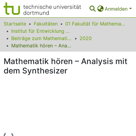
Anmelden
Bereiche & Sammlungen
Startseite
Fakultäten
01 Fakultät für Mathematik
Institut für Entwicklung und Erforschung des Mathematikunterrichts
Das gesamte Repositorium
Beiträge zum Mathematikunterricht
2020
Mathematik hören – Analysis mit dem Synthesizer
Statistiken
Mathematik hören – Analysis mit
FAQ
dem Synthesizer
Leitlinien
Zurück zur Startseite
Lade...