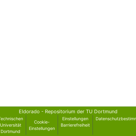
Eldorado - Repositorium der TU Dortmund
Technischen
Einstellungen
Datenschutzbestim
Cookie-
Universität
Barrierefreiheit
Einstellungen
Dortmund