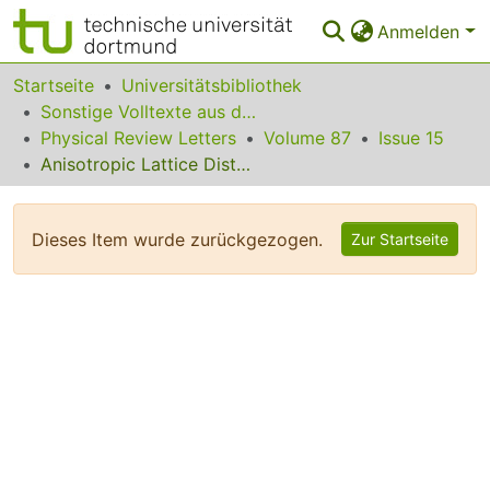
Anmelden
Bereiche & Sammlungen
Startseite
Universitätsbibliothek
Sonstige Volltexte aus dem Bibliotheksangebot
Das gesamte Repositorium
Physical Review Letters
Volume 87
Issue 15
Anisotropic Lattice Distortions in Random Alloys from First-Principles Theory
Statistiken
FAQ
Dieses Item wurde zurückgezogen.
Zur Startseite
Leitlinien
Zurück zur Startseite