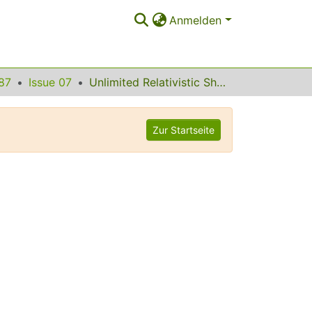
Anmelden
87
Issue 07
Unlimited Relativistic Shock Surfing Acceleration
Zur Startseite