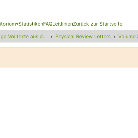
itorium
Statistiken
FAQ
Leitlinien
Zurück zur Startseite
Sonstige Volltexte aus dem Bibliotheksangebot
Physical Review Letters
Volume 