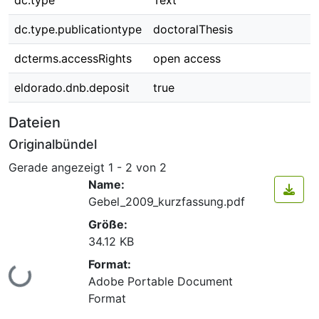
dc.type
Text
dc.type.publicationtype
doctoralThesis
dcterms.accessRights
open access
eldorado.dnb.deposit
true
Dateien
Originalbündel
Gerade angezeigt
1 - 2 von 2
Name:
Gebel_2009_kurzfassung.pdf
Größe:
34.12 KB
Format:
Lade...
Adobe Portable Document
Format