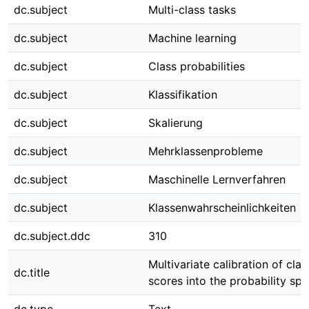
dc.subject
Multi-class tasks
dc.subject
Machine learning
dc.subject
Class probabilities
dc.subject
Klassifikation
dc.subject
Skalierung
dc.subject
Mehrklassenprobleme
dc.subject
Maschinelle Lernverfahren
dc.subject
Klassenwahrscheinlichkeiten
dc.subject.ddc
310
Multivariate calibration of class
dc.title
scores into the probability sp