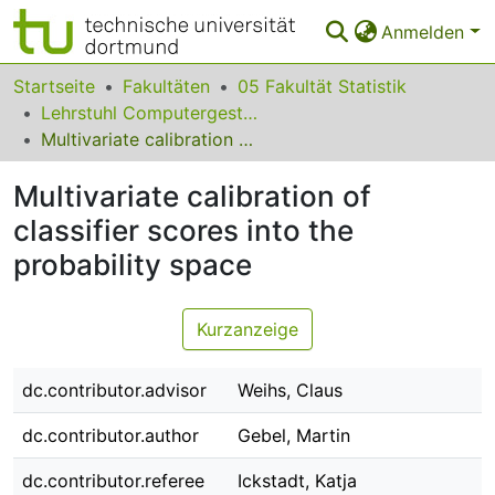
Anmelden
Bereiche & Sammlungen
Startseite
Fakultäten
05 Fakultät Statistik
Lehrstuhl Computergestützte Statistik
Das gesamte Repositorium
Multivariate calibration of classifier scores into the probability space
Statistiken
Multivariate calibration of
FAQ
classifier scores into the
probability space
Leitlinien
Zurück zur Startseite
Kurzanzeige
dc.contributor.advisor
Weihs, Claus
dc.contributor.author
Gebel, Martin
dc.contributor.referee
Ickstadt, Katja