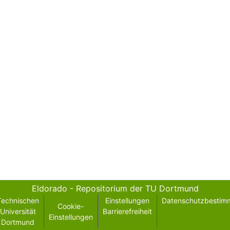
Eldorado - Repositorium der TU Dortmund
Technischen
Einstellungen
Datenschutzbestim
Cookie-
Universität
Barrierefreiheit
Einstellungen
Dortmund