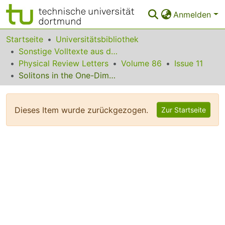
Anmelden
Bereiche & Sammlungen
Startseite
Universitätsbibliothek
Sonstige Volltexte aus dem Bibliotheksangebot
Das gesamte Repositorium
Physical Review Letters
Volume 86
Issue 11
Solitons in the One-Dimensional Forest Fire Model
Statistiken
FAQ
Dieses Item wurde zurückgezogen.
Zur Startseite
Leitlinien
Zurück zur Startseite