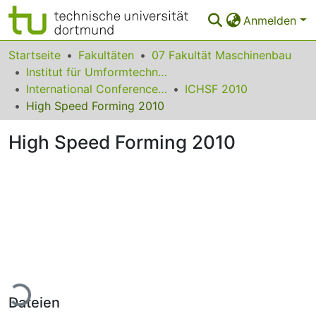
Anmelden
Bereiche & Sammlungen
Startseite
Fakultäten
07 Fakultät Maschinenbau
Institut für Umformtechnik und Leichtbau
Das gesamte Repositorium
International Conference on High Speed Forming
ICHSF 2010
High Speed Forming 2010
Statistiken
High Speed Forming 2010
FAQ
Leitlinien
Zurück zur Startseite
Lade...
Dateien