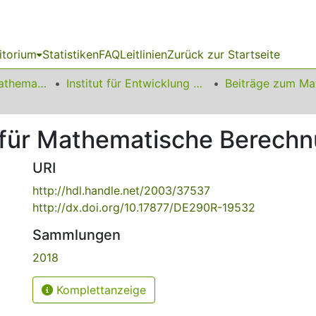
itorium
Statistiken
FAQ
Leitlinien
Zurück zur Startseite
01 Fakultät für Mathematik
Institut für Entwicklung und Erforschung des Mathematikunterrichts
n für Mathematische Berech
URI
http://hdl.handle.net/2003/37537
http://dx.doi.org/10.17877/DE290R-19532
Sammlungen
2018
Komplettanzeige