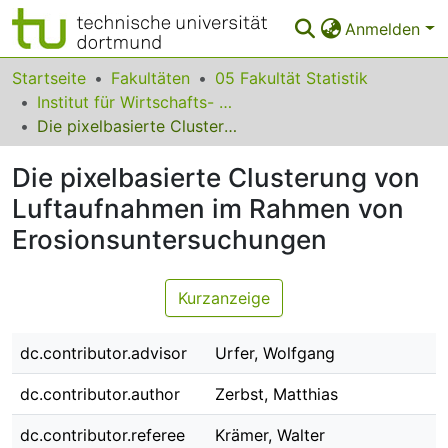
Anmelden
Bereiche & Sammlungen
Startseite
Fakultäten
05 Fakultät Statistik
Institut für Wirtschafts- und Sozialstatistik
Das gesamte Repositorium
Die pixelbasierte Clusterung von Luftaufnahmen im Rahmen von Erosionsuntersuchungen
Statistiken
Die pixelbasierte Clusterung von
FAQ
Luftaufnahmen im Rahmen von
Erosionsuntersuchungen
Leitlinien
Zurück zur Startseite
Kurzanzeige
dc.contributor.advisor
Urfer, Wolfgang
dc.contributor.author
Zerbst, Matthias
dc.contributor.referee
Krämer, Walter