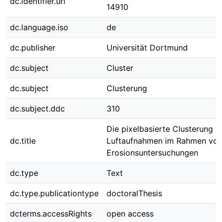
dc.identifier.uri
14910
dc.language.iso
de
dc.publisher
Universität Dortmund
dc.subject
Cluster
dc.subject
Clusterung
dc.subject.ddc
310
Die pixelbasierte Clusterung v
dc.title
Luftaufnahmen im Rahmen vo
Erosionsuntersuchungen
dc.type
Text
dc.type.publicationtype
doctoralThesis
dcterms.accessRights
open access