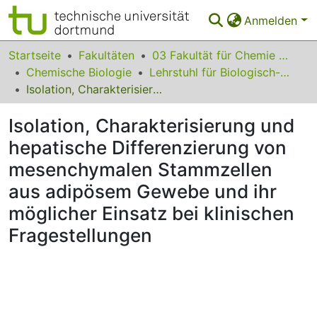
Anmelden
Bereiche & Sammlungen
Startseite
Fakultäten
03 Fakultät für Chemie und Chemische Biologie
Chemische Biologie
Lehrstuhl für Biologisch-Chemische Mikrostrukturtechnik
Das gesamte Repositorium
Isolation, Charakterisierung und hepatische Differenzierung von mesenchymalen Stammzellen aus adipösem Gewebe und ihr möglicher Einsatz bei klinischen Fragestellungen
Statistiken
Isolation, Charakterisierung und
FAQ
hepatische Differenzierung von
mesenchymalen Stammzellen
Leitlinien
aus adipösem Gewebe und ihr
Zurück zur Startseite
möglicher Einsatz bei klinischen
Fragestellungen