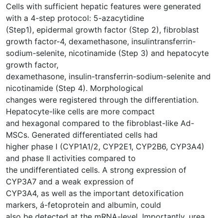
Cells with sufficient hepatic features were generated
with a 4-step protocol: 5-azacytidine
(Step1), epidermal growth factor (Step 2), fibroblast
growth factor-4, dexamethasone, insulintransferrin-
sodium-selenite, nicotinamide (Step 3) and hepatocyte
growth factor,
dexamethasone, insulin-transferrin-sodium-selenite and
nicotinamide (Step 4). Morphological
changes were registered through the differentiation.
Hepatocyte-like cells are more compact
and hexagonal compared to the fibroblast-like Ad-
MSCs. Generated differentiated cells had
higher phase I (CYP1A1/2, CYP2E1, CYP2B6, CYP3A4)
and phase II activities compared to
the undifferentiated cells. A strong expression of
CYP3A7 and a weak expression of
CYP3A4, as well as the important detoxification
markers, á-fetoprotein and albumin, could
also be detected at the mRNA-level. Importantly, urea