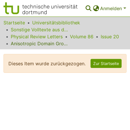
Anmelden
Bereiche & Sammlungen
Startseite
Universitätsbibliothek
Sonstige Volltexte aus dem Bibliotheksangebot
Das gesamte Repositorium
Physical Review Letters
Volume 86
Issue 20
Anisotropic Domain Growth of the Axial Next-Nearest-Neighbor Ising Model at Low Temperatures
Statistiken
FAQ
Dieses Item wurde zurückgezogen.
Zur Startseite
Leitlinien
Zurück zur Startseite