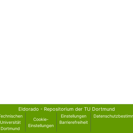
Eldorado - Repositorium der TU Dortmund
Technischen
Einstellungen
Datenschutzbestim
Cookie-
Universität
Barrierefreiheit
Einstellungen
Dortmund