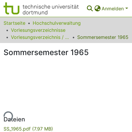
Anmelden
Bereiche & Sammlungen
Startseite
Hochschulverwaltung
Vorlesungsverzeichnisse
Das gesamte Repositorium
Vorlesungsverzeichnis / Pädagogische Hochschule Ruhr
Sommersemester 1965
Statistiken
Sommersemester 1965
FAQ
Leitlinien
Zurück zur Startseite
ade...
Dateien
SS_1965.pdf
(7.97 MB)