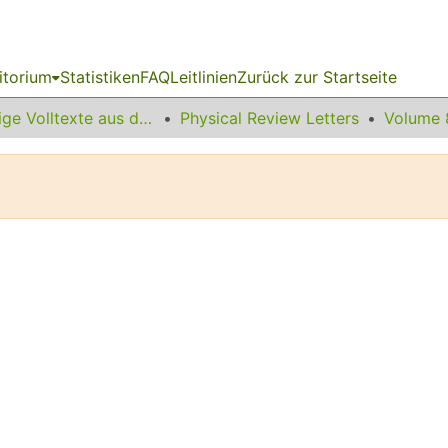
itorium
Statistiken
FAQ
Leitlinien
Zurück zur Startseite
Sonstige Volltexte aus dem Bibliotheksangebot
Physical Review Letters
Volume 