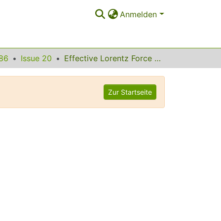
Anmelden
86
Issue 20
Effective Lorentz Force due to Small-Angle Impurity Scattering: Magnetotransport in High-Tc Superconductors
Zur Startseite