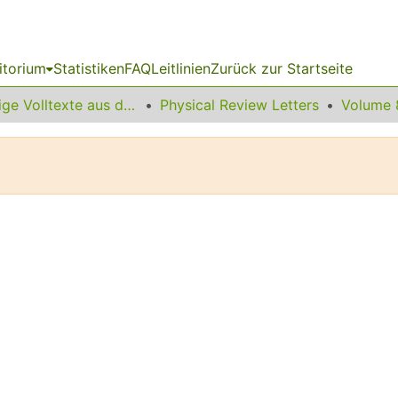
itorium
Statistiken
FAQ
Leitlinien
Zurück zur Startseite
Sonstige Volltexte aus dem Bibliotheksangebot
Physical Review Letters
Volume 