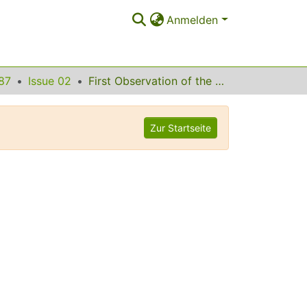
Anmelden
87
Issue 02
First Observation of the Decay KL --> pi0e+egamma
Zur Startseite