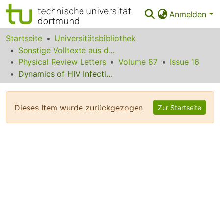
Anmelden
Bereiche & Sammlungen
Startseite
Universitätsbibliothek
Sonstige Volltexte aus dem Bibliotheksangebot
Das gesamte Repositorium
Physical Review Letters
Volume 87
Issue 16
Dynamics of HIV Infection: A Cellular Automata Approach
Statistiken
FAQ
Dieses Item wurde zurückgezogen.
Zur Startseite
Leitlinien
Zurück zur Startseite