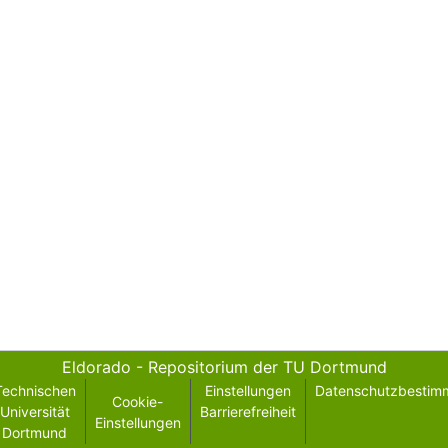
Eldorado - Repositorium der TU Dortmund
Technischen
Einstellungen
Datenschutzbestim
Cookie-
Universität
Barrierefreiheit
Einstellungen
Dortmund