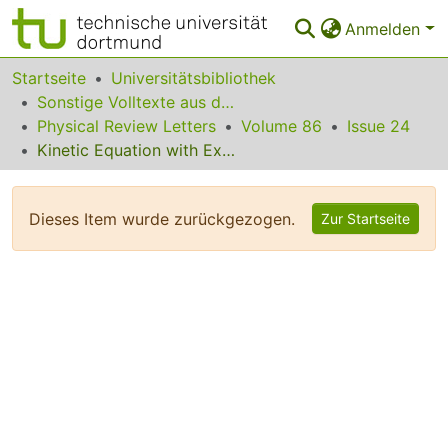
Anmelden
Bereiche & Sammlungen
Startseite
Universitätsbibliothek
Sonstige Volltexte aus dem Bibliotheksangebot
Das gesamte Repositorium
Physical Review Letters
Volume 86
Issue 24
Kinetic Equation with Exact Charge Conservation
Statistiken
FAQ
Dieses Item wurde zurückgezogen.
Zur Startseite
Leitlinien
Zurück zur Startseite