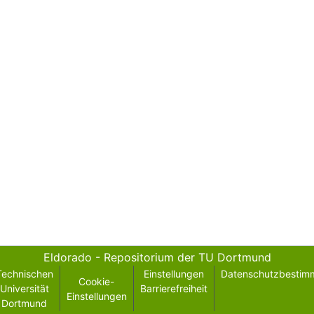
Eldorado - Repositorium der TU Dortmund
Technischen
Einstellungen
Datenschutzbestim
Cookie-
Universität
Barrierefreiheit
Einstellungen
Dortmund