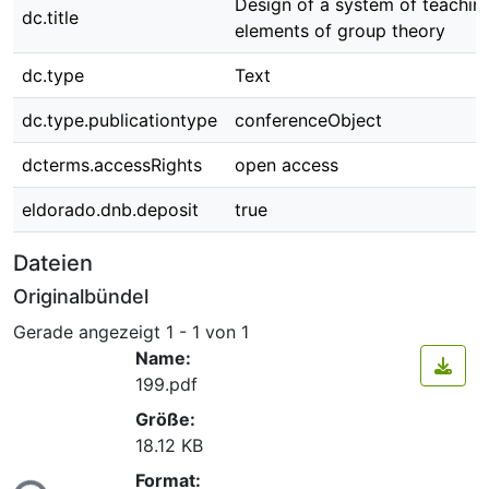
Design of a system of teachin
dc.title
elements of group theory
dc.type
Text
dc.type.publicationtype
conferenceObject
dcterms.accessRights
open access
eldorado.dnb.deposit
true
Dateien
Originalbündel
Gerade angezeigt
1 - 1 von 1
Name:
199.pdf
Größe:
18.12 KB
Format: