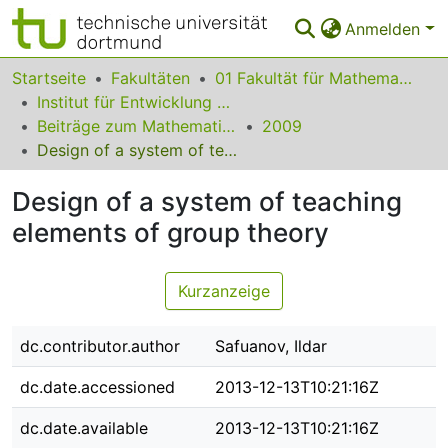
Anmelden
Bereiche & Sammlungen
Startseite
Fakultäten
01 Fakultät für Mathematik
Institut für Entwicklung und Erforschung des Mathematikunterrichts
Das gesamte Repositorium
Beiträge zum Mathematikunterricht
2009
Design of a system of teaching elements of group theory
Statistiken
Design of a system of teaching
FAQ
elements of group theory
Leitlinien
Zurück zur Startseite
Kurzanzeige
dc.contributor.author
Safuanov, Ildar
dc.date.accessioned
2013-12-13T10:21:16Z
dc.date.available
2013-12-13T10:21:16Z