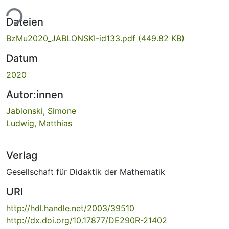
ade...
Dateien
BzMu2020_JABLONSKI-id133.pdf
(449.82 KB)
Datum
2020
Autor:innen
Jablonski, Simone
Ludwig, Matthias
Verlag
Gesellschaft für Didaktik der Mathematik
URI
http://hdl.handle.net/2003/39510
http://dx.doi.org/10.17877/DE290R-21402