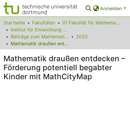
Anmelden
Bereiche & Sammlungen
Startseite
Fakultäten
01 Fakultät für Mathematik
Institut für Entwicklung und Erforschung des Mathematikunterrichts
Das gesamte Repositorium
Beiträge zum Mathematikunterricht
2020
Mathematik draußen entdecken – Förderung potentiell begabter Kinder mit MathCityMap
Statistiken
Mathematik draußen entdecken –
FAQ
Förderung potentiell begabter
Leitlinien
Kinder mit MathCityMap
Zurück zur Startseite