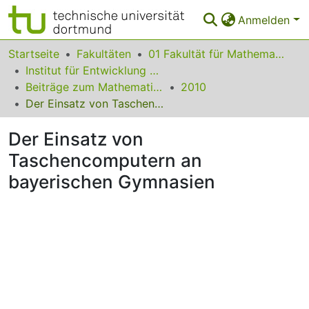
Anmelden
Bereiche & Sammlungen
Startseite
Fakultäten
01 Fakultät für Mathematik
Institut für Entwicklung und Erforschung des Mathematikunterrichts
Das gesamte Repositorium
Beiträge zum Mathematikunterricht
2010
Der Einsatz von Taschencomputern an bayerischen Gymnasien
Statistiken
Der Einsatz von
FAQ
Taschencomputern an
Leitlinien
bayerischen Gymnasien
Zurück zur Startseite