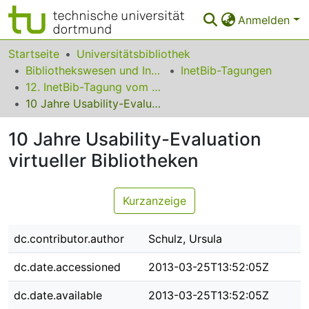
Anmelden
Bereiche & Sammlungen
Startseite
Universitätsbibliothek
Bibliothekswesen und Information
InetBib-Tagungen
Das gesamte Repositorium
12. InetBib-Tagung vom 4. bis 6. März 2013 im Audimax der Humboldt-Universität zu Berlin
10 Jahre Usability-Evaluation virtueller Bibliotheken
Statistiken
10 Jahre Usability-Evaluation
FAQ
virtueller Bibliotheken
Leitlinien
Zurück zur Startseite
Kurzanzeige
dc.contributor.author
Schulz, Ursula
dc.date.accessioned
2013-03-25T13:52:05Z
dc.date.available
2013-03-25T13:52:05Z