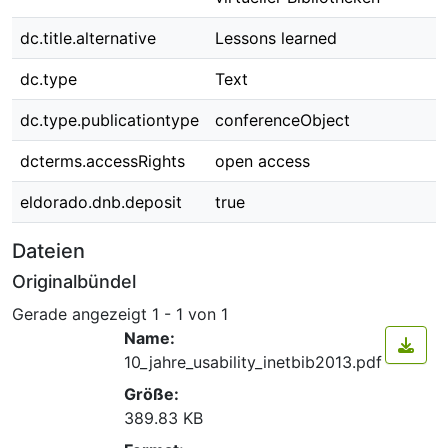
dc.title.alternative
Lessons learned
dc.type
Text
dc.type.publicationtype
conferenceObject
dcterms.accessRights
open access
eldorado.dnb.deposit
true
Dateien
Originalbündel
Gerade angezeigt
1 - 1 von 1
Name:
10_jahre_usability_inetbib2013.pdf
Größe:
389.83 KB