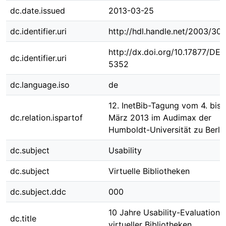
dc.date.issued
2013-03-25
dc.identifier.uri
http://hdl.handle.net/2003/301
http://dx.doi.org/10.17877/DE
dc.identifier.uri
5352
dc.language.iso
de
12. InetBib-Tagung vom 4. bis 
dc.relation.ispartof
März 2013 im Audimax der
Humboldt-Universität zu Berli
dc.subject
Usability
dc.subject
Virtuelle Bibliotheken
dc.subject.ddc
000
10 Jahre Usability-Evaluation
dc.title
virtueller Bibliotheken