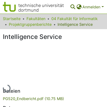
Anmelden
Bereiche & Sammlungen
Startseite
Fakultäten
04 Fakultät für Informatik
Projektgruppenberichte
Intelligence Service
Das gesamte Repositorium
Intelligence Service
Statistiken
FAQ
Leitlinien
Zurück zur Startseite
Lade...
Dateien
PG520_Endbericht.pdf
(10.75 MB)