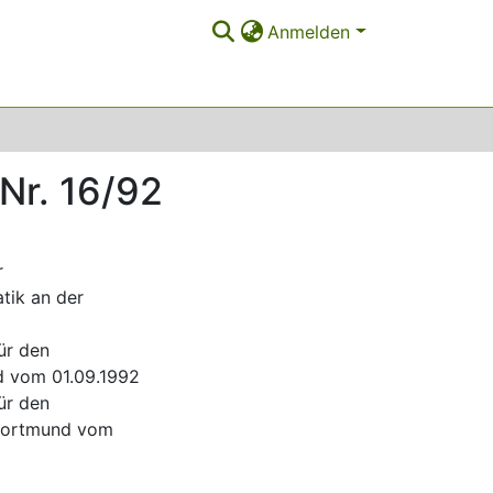
Anmelden
Nr. 16/92
r
tik an der
ür den
d vom 01.09.1992
ür den
 Dortmund vom