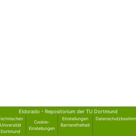
Eldorado - Repositorium der TU Dortmund
Technischen
Einstellungen
Datenschutzbestim
Cookie-
Universität
Barrierefreiheit
Einstellungen
Dortmund