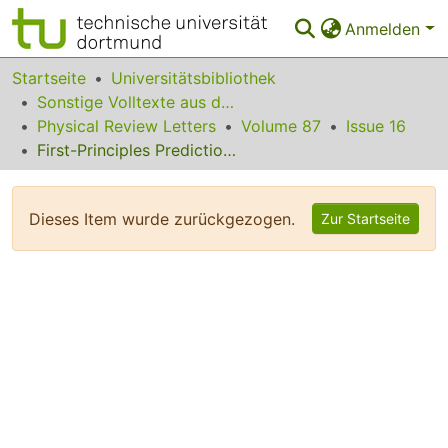
Anmelden
Bereiche & Sammlungen
Startseite
Universitätsbibliothek
Sonstige Volltexte aus dem Bibliotheksangebot
Das gesamte Repositorium
Physical Review Letters
Volume 87
Issue 16
First-Principles Predictions of Yet-Unobserved Ordered Structures in the Ag-Pd Phase Diagram
Statistiken
FAQ
Dieses Item wurde zurückgezogen.
Zur Startseite
Leitlinien
Zurück zur Startseite