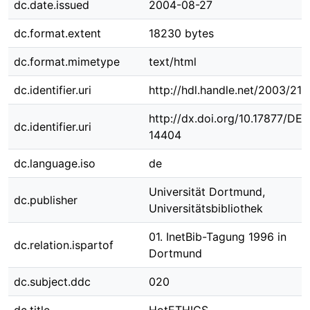
dc.date.issued
2004-08-27
dc.format.extent
18230 bytes
dc.format.mimetype
text/html
dc.identifier.uri
http://hdl.handle.net/2003/217
http://dx.doi.org/10.17877/DE
dc.identifier.uri
14404
dc.language.iso
de
Universität Dortmund,
dc.publisher
Universitätsbibliothek
01. InetBib-Tagung 1996 in
dc.relation.ispartof
Dortmund
dc.subject.ddc
020