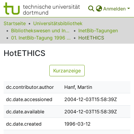
Anmelden
Bereiche & Sammlungen
Startseite
Universitätsbibliothek
Bibliothekswesen und Information
InetBib-Tagungen
Das gesamte Repositorium
01. InetBib-Tagung 1996 in Dortmund
HotETHICS
Statistiken
HotETHICS
FAQ
Kurzanzeige
Leitlinien
Zurück zur Startseite
dc.contributor.author
Hanf, Martin
dc.date.accessioned
2004-12-03T15:58:39Z
dc.date.available
2004-12-03T15:58:39Z
dc.date.created
1996-03-12