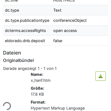
dc.title
HotETHICS
dc.type
Text
dc.type.publicationtype
conferenceObject
dcterms.accessRights
open access
eldorado.dnb.deposit
false
Dateien
Originalbündel
Gerade angezeigt
1 - 1 von 1
Name:
v_hanf.htm
Größe:
17.8 KB
Format:
ade...
Hypertext Markup Language