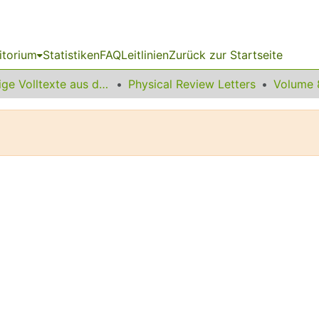
itorium
Statistiken
FAQ
Leitlinien
Zurück zur Startseite
Sonstige Volltexte aus dem Bibliotheksangebot
Physical Review Letters
Volume 