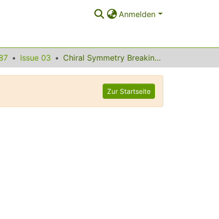
Anmelden
87
Issue 03
Chiral Symmetry Breaking in Magnetic Thin Films and Multilayers
Zur Startseite