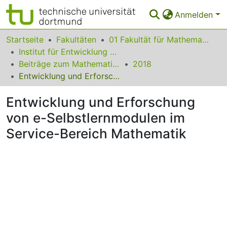
Anmelden
Bereiche & Sammlungen
Startseite
Fakultäten
01 Fakultät für Mathematik
Institut für Entwicklung und Erforschung des Mathematikunterrichts
Das gesamte Repositorium
Beiträge zum Mathematikunterricht
2018
Entwicklung und Erforschung von e-Selbstlernmodulen im Service-Bereich Mathematik
Statistiken
Entwicklung und Erforschung
FAQ
von e-Selbstlernmodulen im
Leitlinien
Service-Bereich Mathematik
Zurück zur Startseite