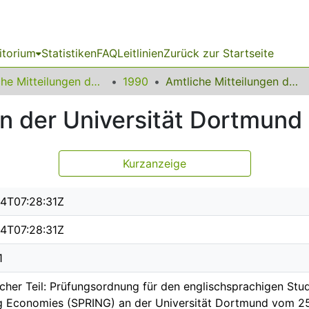
itorium
Statistiken
FAQ
Leitlinien
Zurück zur Startseite
Amtliche Mitteilungen der Technischen Universität Dortmund
1990
Amtliche Mitteilungen der Universität Dortmund Nr. 16/90
n der Universität Dortmund 
Kurzanzeige
4T07:28:31Z
4T07:28:31Z
1
cher Teil: Prüfungsordnung für den englischsprachigen Stu
g Economies (SPRING) an der Universität Dortmund vom 2