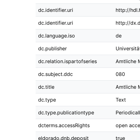
dc.identifier.uri
http://hd
dc.identifier.uri
http://dx
dc.language.iso
de
dc.publisher
Universit
dc.relation.ispartofseries
Amtliche M
dc.subject.ddc
080
dc.title
Amtliche 
dc.type
Text
dc.type.publicationtype
Periodical
dcterms.accessRights
open acce
eldorado.dnb.deposit
true