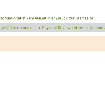
itorium
Statistiken
FAQ
Leitlinien
Zurück zur Startseite
Sonstige Volltexte aus dem Bibliotheksangebot
Physical Review Letters
Volume 