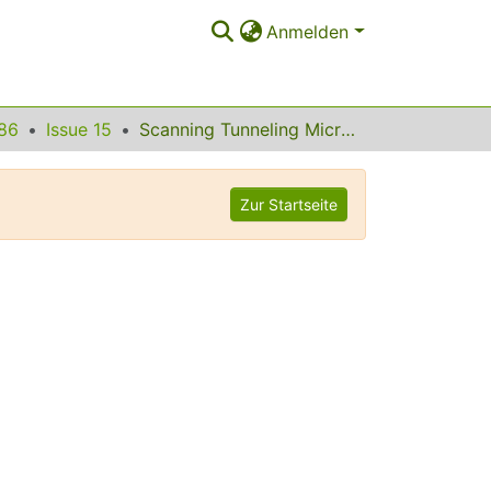
Anmelden
86
Issue 15
Scanning Tunneling Microscopy Studies of Temperature-Dependent Etching of Diamond (100) by Atomic Hydrogen
Zur Startseite