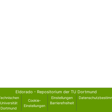
Eldorado - Repositorium der TU Dortmund
Technischen
Einstellungen
Datenschutzbestim
Cookie-
Universität
Barrierefreiheit
Einstellungen
Dortmund