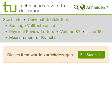
Anmelden
Bereiche & Sammlungen
Startseite
Universitätsbibliothek
Sonstige Volltexte aus dem Bibliotheksangebot
Das gesamte Repositorium
Physical Review Letters
Volume 87
Issue 15
Measurement of Branching Fractions and Search for CP-Violating Charge Asymmetries in Charmless Two-Body B Decays into Pions and Kaons
Statistiken
FAQ
Dieses Item wurde zurückgezogen.
Zur Startseite
Leitlinien
Zurück zur Startseite