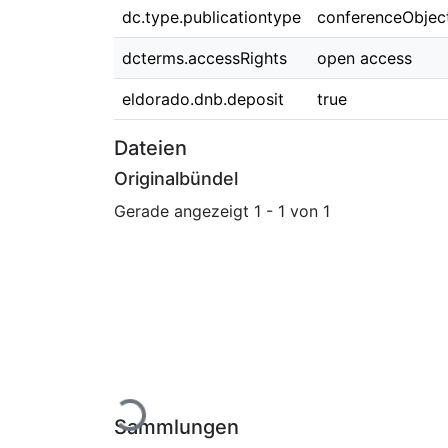
dc.type.publicationtype
conferenceObjec
dcterms.accessRights
open access
eldorado.dnb.deposit
true
Dateien
Originalbündel
Gerade angezeigt
1 - 1 von 1
Lade...
Sammlungen