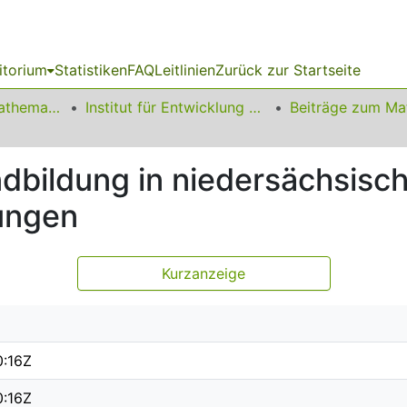
itorium
Statistiken
FAQ
Leitlinien
Zurück zur Startseite
01 Fakultät für Mathematik
Institut für Entwicklung und Erforschung des Mathematikunterrichts
bildung in niedersächsisc
ungen
Kurzanzeige
0:16Z
0:16Z