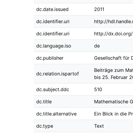
dc.date.issued
2011
dc.identifier.uri
http://hdl.handl
dc.identifier.uri
http://dx.doi.or
dc.language.iso
de
dc.publisher
Gesellschaft für
Beiträge zum Mat
dc.relation.ispartof
bis 25. Februar 2
dc.subject.ddc
510
dc.title
Mathematische Gr
dc.title.alternative
Ein Blick in die P
dc.type
Text