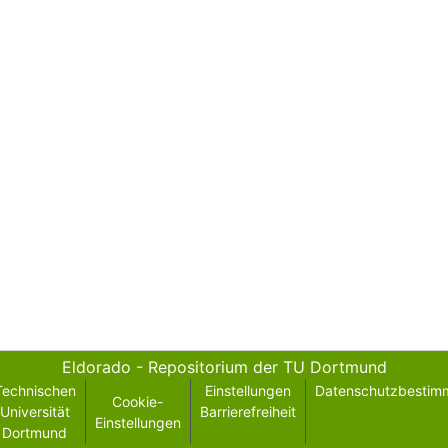
Eldorado - Repositorium der TU Dortmund
Technischen
Einstellungen
Datenschutzbestim
Cookie-
Universität
Barrierefreiheit
Einstellungen
Dortmund