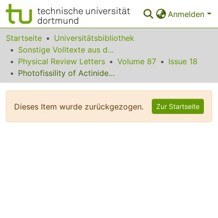
Anmelden
Bereiche & Sammlungen
Startseite
Universitätsbibliothek
Sonstige Volltexte aus dem Bibliotheksangebot
Das gesamte Repositorium
Physical Review Letters
Volume 87
Issue 18
Photofissility of Actinide Nuclei at Intermediate Energies
Statistiken
FAQ
Dieses Item wurde zurückgezogen.
Zur Startseite
Leitlinien
Zurück zur Startseite