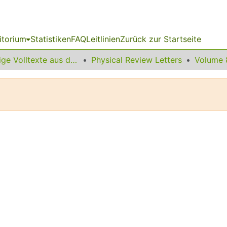
itorium
Statistiken
FAQ
Leitlinien
Zurück zur Startseite
Sonstige Volltexte aus dem Bibliotheksangebot
Physical Review Letters
Volume 