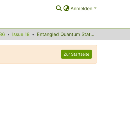
Anmelden
86
Issue 18
Entangled Quantum States as Direction Indicators
Zur Startseite