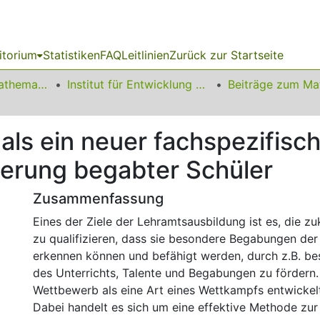
itorium
Statistiken
FAQ
Leitlinien
Zurück zur Startseite
01 Fakultät für Mathematik
Institut für Entwicklung und Erforschung des Mathematikunterrichts
ls ein neuer fachspezifisc
erung begabter Schüler
Zusammenfassung
Eines der Ziele der Lehramtsausbildung ist es, die zu
zu qualifizieren, dass sie besondere Begabungen der
erkennen können und befähigt werden, durch z.B. b
des Unterrichts, Talente und Begabungen zu fördern
Wettbewerb als eine Art eines Wettkampfs entwickelt
Dabei handelt es sich um eine effektive Methode zu