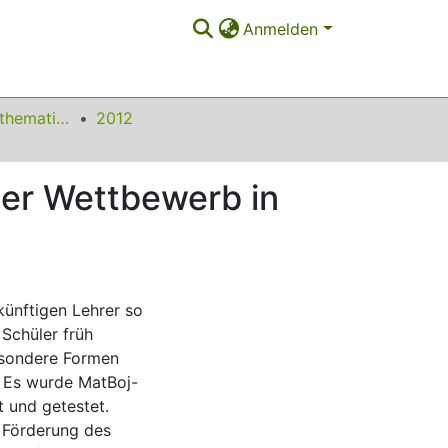
Anmelden
Beiträge zum Mathematikunterricht
2012
her Wettbewerb in
künftigen Lehrer so
 Schüler früh
esondere Formen
. Es wurde MatBoj-
 und getestet.
r Förderung des