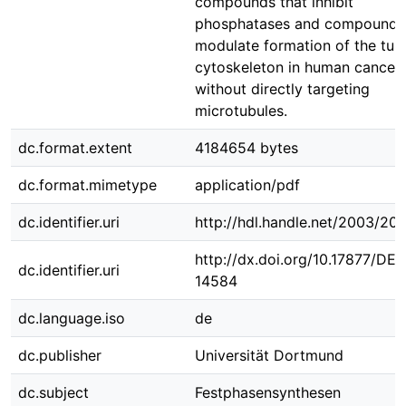
compounds that inhibit
phosphatases and compounds 
modulate formation of the tubu
cytoskeleton in human cancer 
without directly targeting
microtubules.
dc.format.extent
4184654 bytes
dc.format.mimetype
application/pdf
dc.identifier.uri
http://hdl.handle.net/2003/20
http://dx.doi.org/10.17877/DE
dc.identifier.uri
14584
dc.language.iso
de
dc.publisher
Universität Dortmund
dc.subject
Festphasensynthesen