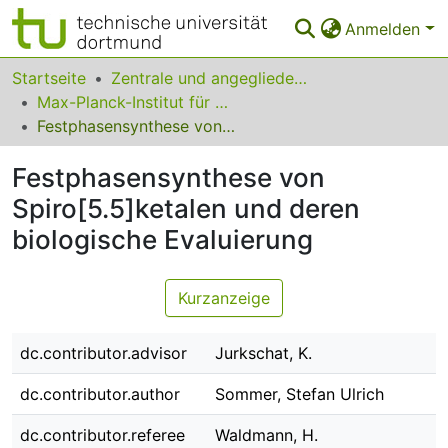
Anmelden
Bereiche & Sammlungen
Startseite
Zentrale und angegliederte Institute
Max-Planck-Institut für molekulare Physiologie
Das gesamte Repositorium
Festphasensynthese von Spiro[5.5]ketalen und deren biologische Evaluierung
Statistiken
Festphasensynthese von
FAQ
Spiro[5.5]ketalen und deren
biologische Evaluierung
Leitlinien
Zurück zur Startseite
Kurzanzeige
dc.contributor.advisor
Jurkschat, K.
dc.contributor.author
Sommer, Stefan Ulrich
dc.contributor.referee
Waldmann, H.