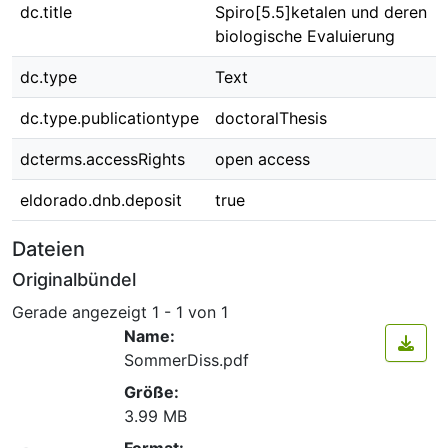
dc.title
Spiro[5.5]ketalen und deren
biologische Evaluierung
dc.type
Text
dc.type.publicationtype
doctoralThesis
dcterms.accessRights
open access
eldorado.dnb.deposit
true
Dateien
Originalbündel
Gerade angezeigt
1 - 1 von 1
Name:
SommerDiss.pdf
Größe:
3.99 MB
Format: