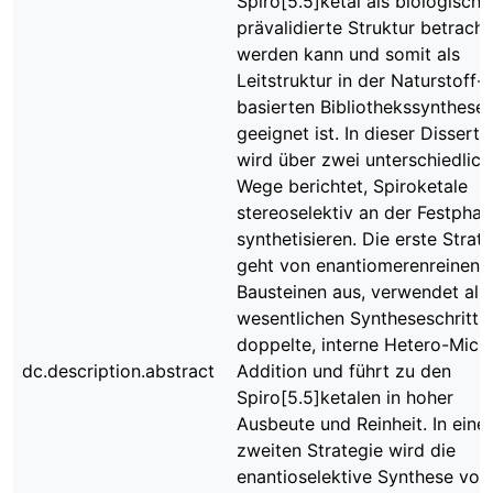
Spiro[5.5]ketal als biologisch
prävalidierte Struktur betracht
werden kann und somit als
Leitstruktur in der Naturstoff-
basierten Bibliothekssynthese
geeignet ist. In dieser Disserta
wird über zwei unterschiedlich
Wege berichtet, Spiroketale
stereoselektiv an der Festphas
synthetisieren. Die erste Strat
geht von enantiomerenreinen
Bausteinen aus, verwendet als
wesentlichen Syntheseschritt e
doppelte, interne Hetero-Mich
dc.description.abstract
Addition und führt zu den
Spiro[5.5]ketalen in hoher
Ausbeute und Reinheit. In einer
zweiten Strategie wird die
enantioselektive Synthese von