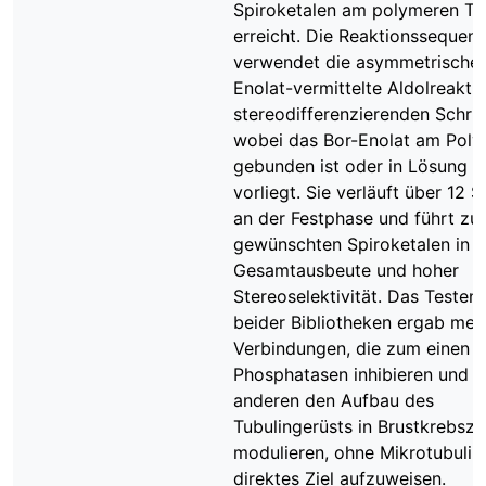
Spiroketalen am polymeren Tr
erreicht. Die Reaktionssequen
verwendet die asymmetrische,
Enolat-vermittelte Aldolreaktio
stereodifferenzierenden Schritt
wobei das Bor-Enolat am Pol
gebunden ist oder in Lösung
vorliegt. Sie verläuft über 12 S
an der Festphase und führt zu
gewünschten Spiroketalen in 
Gesamtausbeute und hoher
Stereoselektivität. Das Testen
beider Bibliotheken ergab meh
Verbindungen, die zum einen
Phosphatasen inhibieren und 
anderen den Aufbau des
Tubulingerüsts in Brustkrebsze
modulieren, ohne Mikrotubulin 
direktes Ziel aufzuweisen.