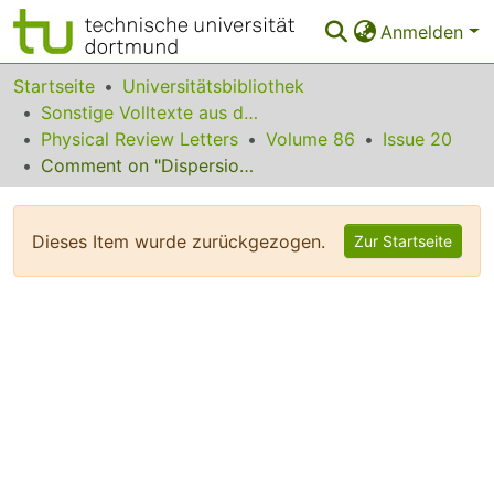
Anmelden
Bereiche & Sammlungen
Startseite
Universitätsbibliothek
Sonstige Volltexte aus dem Bibliotheksangebot
Das gesamte Repositorium
Physical Review Letters
Volume 86
Issue 20
Comment on "Dispersion-Independent High-Visibility Quantum Interference in Ultrafast Parametric Down-Conversion"
Statistiken
FAQ
Dieses Item wurde zurückgezogen.
Zur Startseite
Leitlinien
Zurück zur Startseite