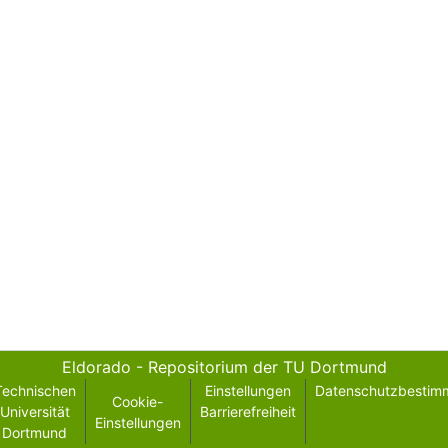
Eldorado - Repositorium der TU Dortmund
Technischen
Einstellungen
Datenschutzbestim
Cookie-
Universität
Barrierefreiheit
Einstellungen
Dortmund