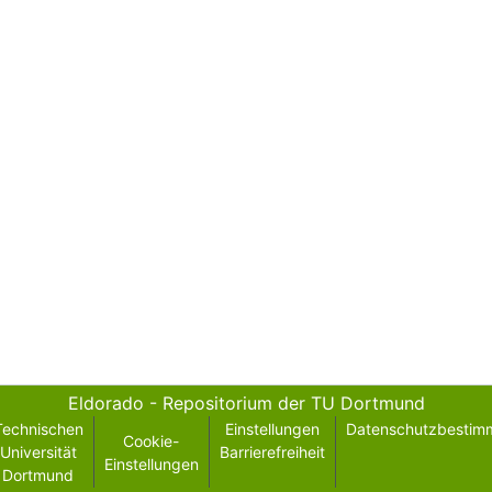
Eldorado - Repositorium der TU Dortmund
Technischen
Einstellungen
Datenschutzbestim
Cookie-
Universität
Barrierefreiheit
Einstellungen
Dortmund