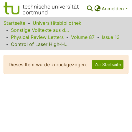
Anmelden
Bereiche & Sammlungen
Startseite
Universitätsbibliothek
Sonstige Volltexte aus dem Bibliotheksangebot
Das gesamte Repositorium
Physical Review Letters
Volume 87
Issue 13
Control of Laser High-Harmonic Generation with Counterpropagating Light
Statistiken
FAQ
Dieses Item wurde zurückgezogen.
Zur Startseite
Leitlinien
Zurück zur Startseite