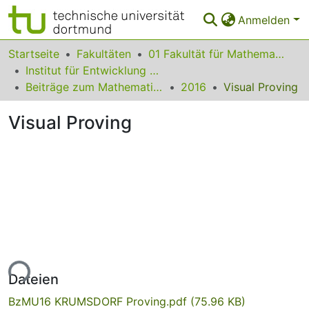
Anmelden
Bereiche & Sammlungen
Startseite
Fakultäten
01 Fakultät für Mathematik
Institut für Entwicklung und Erforschung des Mathematikunterrichts
Das gesamte Repositorium
Beiträge zum Mathematikunterricht
2016
Visual Proving
Statistiken
Visual Proving
FAQ
Leitlinien
Zurück zur Startseite
ade...
Dateien
BzMU16 KRUMSDORF Proving.pdf
(75.96 KB)