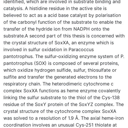
identified, which are involved in substrate binding and
catalysis. A histidine residue in the active site is
believed to act as a acid base catalyst by polarisation
of the carbonyl function of the substrate to enable the
transfer of the hydride ion from NADPH onto the
substrate.A second part of this thesis is concerned with
the crystal structure of SoxXA, an enzyme which is
involved in sulfur oxidation in Paracoccus
pantotrophus. The sulfur-oxidizing enzyme system of P.
pantotrophus (SOX) is composed of several proteins,
which oxidize hydrogen sulfide, sulfur, thiosulfate or
sulfite and transfer the generated electrons to the
respiratory chain. The heterodimeric cytochrome c
complex SoxXA functions as heme enzyme covalently
linking the sulfur substrate to the thiol of the Cys-138
residue of the SoxY protein of the SoxYZ complex. The
crystal structure of the cytochrome complex SoxXA
was solved to a resolution of 1.9 Å. The axial heme-iron
coordination involves an unusual Cys-251 thiolate at