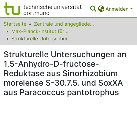
Anmelden
Bereiche & Sammlungen
Startseite
Zentrale und angegliederte Institute
Max-Planck-Institut für molekulare Physiologie
Das gesamte Repositorium
Strukturelle Untersuchungen an 1,5-Anhydro-D-fructose-Reduktase aus Sinorhizobium morelense S-30.7.5. und SoxXA aus Paracoccus pantotrophus
Statistiken
Strukturelle Untersuchungen an
FAQ
1,5-Anhydro-D-fructose-
Reduktase aus Sinorhizobium
Leitlinien
morelense S-30.7.5. und SoxXA
Zurück zur Startseite
aus Paracoccus pantotrophus