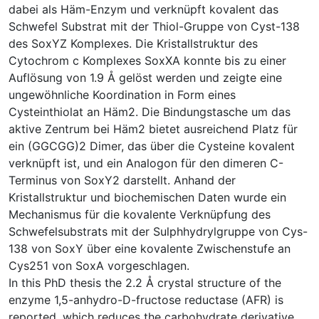
dabei als Häm-Enzym und verknüpft kovalent das
Schwefel Substrat mit der Thiol-Gruppe von Cyst-138
des SoxYZ Komplexes. Die Kristallstruktur des
Cytochrom c Komplexes SoxXA konnte bis zu einer
Auflösung von 1.9 Å gelöst werden und zeigte eine
ungewöhnliche Koordination in Form eines
Cysteinthiolat an Häm2. Die Bindungstasche um das
aktive Zentrum bei Häm2 bietet ausreichend Platz für
ein (GGCGG)2 Dimer, das über die Cysteine kovalent
verknüpft ist, und ein Analogon für den dimeren C-
Terminus von SoxY2 darstellt. Anhand der
Kristallstruktur und biochemischen Daten wurde ein
Mechanismus für die kovalente Verknüpfung des
Schwefelsubstrats mit der Sulphhydrylgruppe von Cys-
138 von SoxY über eine kovalente Zwischenstufe an
Cys251 von SoxA vorgeschlagen.
In this PhD thesis the 2.2 Å crystal structure of the
enzyme 1,5-anhydro-D-fructose reductase (AFR) is
reported, which reduces the carbohydrate derivative