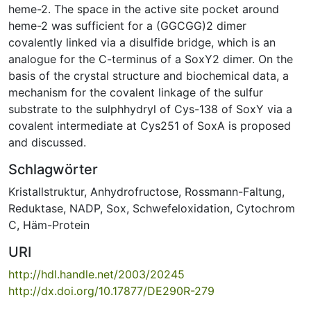
heme-2. The space in the active site pocket around
heme-2 was sufficient for a (GGCGG)2 dimer
covalently linked via a disulfide bridge, which is an
analogue for the C-terminus of a SoxY2 dimer. On the
basis of the crystal structure and biochemical data, a
mechanism for the covalent linkage of the sulfur
substrate to the sulphhydryl of Cys-138 of SoxY via a
covalent intermediate at Cys251 of SoxA is proposed
and discussed.
Schlagwörter
Kristallstruktur
,
Anhydrofructose
,
Rossmann-Faltung
,
Reduktase
,
NADP
,
Sox
,
Schwefeloxidation
,
Cytochrom
C
,
Häm-Protein
URI
http://hdl.handle.net/2003/20245
http://dx.doi.org/10.17877/DE290R-279