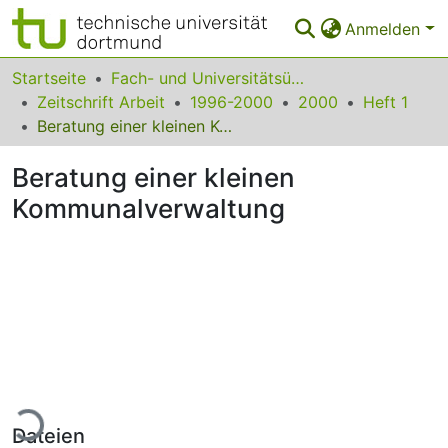
Anmelden
Bereiche & Sammlungen
Startseite
Fach- und Universitätsübergreifendes
Zeitschrift Arbeit
1996-2000
2000
Heft 1
Das gesamte Repositorium
Beratung einer kleinen Kommunalverwaltung
Statistiken
Beratung einer kleinen
FAQ
Kommunalverwaltung
Leitlinien
Zurück zur Startseite
ade...
Dateien