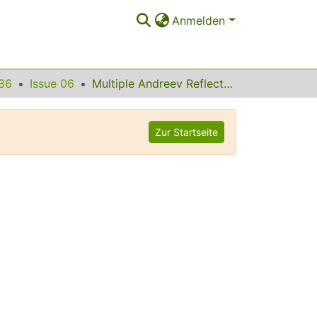
Anmelden
86
Issue 06
Multiple Andreev Reflections Revealed by the Energy Distribution of Quasiparticles
Zur Startseite