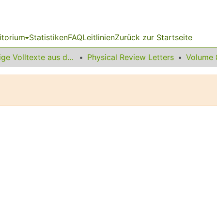
itorium
Statistiken
FAQ
Leitlinien
Zurück zur Startseite
Sonstige Volltexte aus dem Bibliotheksangebot
Physical Review Letters
Volume 