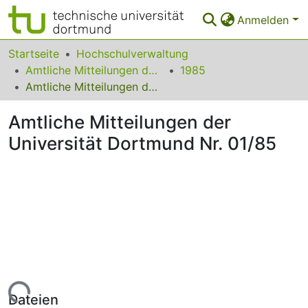
Anmelden
Bereiche & Sammlungen
Startseite
Hochschulverwaltung
Amtliche Mitteilungen der Technischen Universität Dortmund
1985
Das gesamte Repositorium
Amtliche Mitteilungen der Universität Dortmund Nr. 01/85
Statistiken
Amtliche Mitteilungen der
FAQ
Universität Dortmund Nr. 01/85
Leitlinien
Zurück zur Startseite
Lade...
Dateien