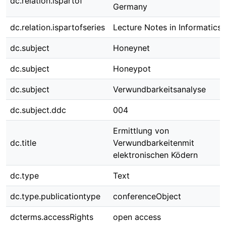
dc.relation.ispartof
Germany
dc.relation.ispartofseries
Lecture Notes in Informatics
dc.subject
Honeynet
dc.subject
Honeypot
dc.subject
Verwundbarkeitsanalyse
dc.subject.ddc
004
Ermittlung von
dc.title
Verwundbarkeitenmit
elektronischen Ködern
dc.type
Text
dc.type.publicationtype
conferenceObject
dcterms.accessRights
open access