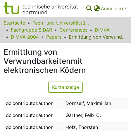
Anmelden
Bereiche & Sammlungen
Startseite
Fach- und Universitätsübergreifendes
Fachgruppe SIDAR
Conferences
DIMVA
Das gesamte Repositorium
DIMVA 2004
Papers
Ermittlung von Verwundbarkeitenmit elektronischen Ködern
Statistiken
Ermittlung von
FAQ
Verwundbarkeitenmit
elektronischen Ködern
Leitlinien
Zurück zur Startseite
Kurzanzeige
dc.contributor.author
Dornseif, Maximillian
dc.contributor.author
Gärtner, Felix C.
dc.contributor.author
Holz, Thorsten