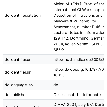
Meier, M. (Eds.): Proc. of the
International GI Workshop on
dc.identifier.citation
Detection of Intrusions and
Malware & Vulnerability
Assessment, number P-46 in
Lecture Notes in Informatics,
129-142, Dortmund, Germany,
2004, Köllen Verlag; ISBN 3-
365-X.
dc.identifier.uri
http://hdl.handle.net/2003/2
http://dx.doi.org/10.17877/D
dc.identifier.uri
16038
dc.language.iso
de
dc.publisher
Gesellschaft für Informatik
DIMVA 2004, July 6-7, Dortm