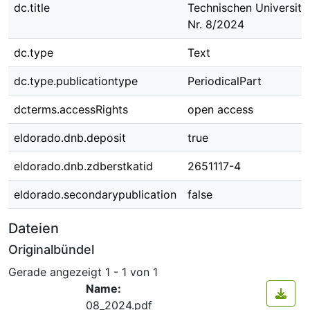
dc.title
Technischen Universit
Nr. 8/2024
dc.type
Text
dc.type.publicationtype
PeriodicalPart
dcterms.accessRights
open access
eldorado.dnb.deposit
true
eldorado.dnb.zdberstkatid
2651117-4
eldorado.secondarypublication
false
Dateien
Originalbündel
Gerade angezeigt
1 - 1 von 1
Name:
08_2024.pdf