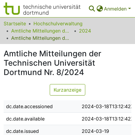
Anmelden
Bereiche & Sammlungen
Startseite
Hochschulverwaltung
Amtliche Mitteilungen der Technischen Universität Dortmund
2024
Das gesamte Repositorium
Amtliche Mitteilungen der Technischen Universität Dortmund Nr. 8/2024
Statistiken
Amtliche Mitteilungen der
FAQ
Technischen Universität
Dortmund Nr. 8/2024
Leitlinien
Zurück zur Startseite
Kurzanzeige
dc.date.accessioned
2024-03-18T13:12:42Z
dc.date.available
2024-03-18T13:12:42Z
dc.date.issued
2024-03-19