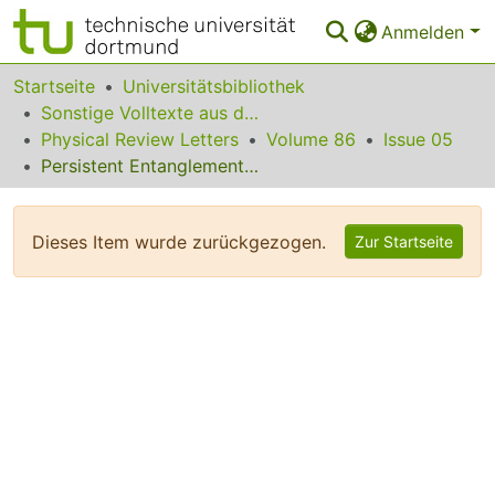
Anmelden
Bereiche & Sammlungen
Startseite
Universitätsbibliothek
Sonstige Volltexte aus dem Bibliotheksangebot
Das gesamte Repositorium
Physical Review Letters
Volume 86
Issue 05
Persistent Entanglement in Arrays of Interacting Particles
Statistiken
FAQ
Dieses Item wurde zurückgezogen.
Zur Startseite
Leitlinien
Zurück zur Startseite