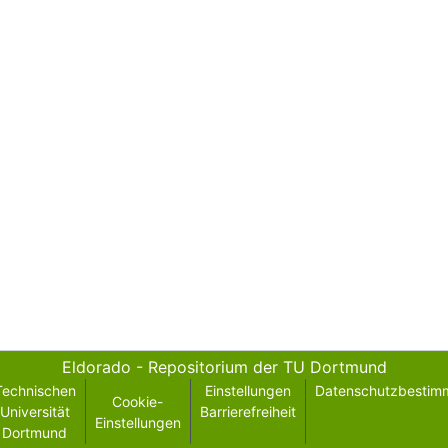
Eldorado - Repositorium der TU Dortmund
Technischen
Einstellungen
Datenschutzbestim
Cookie-
Universität
Barrierefreiheit
Einstellungen
Dortmund